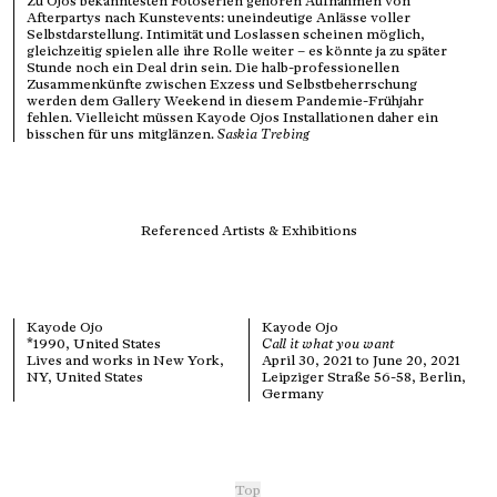
Zu Ojos bekanntesten Fotoserien gehören Aufnahmen von
Afterpartys nach Kunstevents: uneindeutige Anlässe voller
Selbstdarstellung. Intimität und Loslassen scheinen möglich,
gleichzeitig spielen alle ihre Rolle weiter – es könnte ja zu später
Stunde noch ein Deal drin sein. Die halb-professionellen
Zusammenkünfte zwischen Exzess und Selbstbeherrschung
werden dem Gallery Weekend in diesem Pandemie-Frühjahr
fehlen. Vielleicht müssen Kayode Ojos Installationen daher ein
bisschen für uns mitglänzen.
Saskia Trebing
Referenced Artists & Exhibitions
Kayode Ojo
Kayode Ojo
*1990, United States
Call it what you want
Lives and works in New York,
April 30, 2021 to June 20, 2021
NY, United States
Leipziger Straße 56-58, Berlin,
Germany
Top