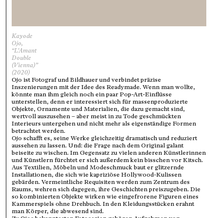
Kayode
Ojo,
“L'Amant
Double
(Vienna)”
(2020)
Ojo ist Fotograf und Bildhauer und verbindet präzise
Inszenierungen mit der Idee des Readymade. Wenn man wollte,
könnte man ihm gleich noch ein paar Pop-Art-Einflüsse
unterstellen, denn er interessiert sich für massenproduzierte
Objekte, Ornamente und Materialien, die dazu gemacht sind,
wertvoll auszusehen – aber meist in zu Tode geschmückten
Interieurs untergehen und nicht mehr als eigenständige Formen
betrachtet werden.
Ojo schafft es, seine Werke gleichzeitig dramatisch und reduziert
aussehen zu lassen. Und: die Frage nach dem Original galant
beiseite zu wischen. Im Gegensatz zu vielen anderen Künstlerinnen
und Künstlern fürchtet er sich außerdem kein bisschen vor Kitsch.
Aus Textilien, Möbeln und Modeschmuck baut er glitzernde
Installationen, die sich wie kapriziöse Hollywood-Kulissen
gebärden. Vermeintliche Requisiten werden zum Zentrum des
Raums, wehren sich dagegen, ihre Geschichten preiszugeben. Die
so kombinierten Objekte wirken wie eingefrorene Figuren eines
Kammerspiels ohne Drehbuch. In den Kleidungsstücken erahnt
man Körper, die abwesend sind.