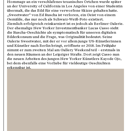
Hommage an ein verschlafenes texanisches Örtchen wurde später
an der University of California in Los Angeles von einer Studentin
übermalt, die das Bild für eine verworfene Skizze gehalten hatte.
„Sweetwater“ von Ed Ruscha ist verloren, ein Geist von einem
Gemälde, das nur noch als Schwarz-Weiß-Foto existiert.
Ziemlich erfolgreich reinkarniert ist es jedoch als Berliner Galerie.
Der ehemalige New Yorker Investmentbanker Lucas Casso sieht
die Ruscha-Geschichte als symptomatisch für unseren digitalen
Bilderkonsum und die Frage, was Originalität bedeutet. Seine
Galerie Sweetwater, mit der er vor allem junge US-Künstlerinnen
und Künstler nach Berlin bringt, eröffnete er 2018. Im Frühjahr
nimmt er zum zweiten Mal am Gallery Weekend teil – erstmals in
den neuen Räumen an der Leipziger Straße. Dort zeigt Casso nun
die neuen Arbeiten des jungen New Yorker Künstlers Kayode Ojo,
bei dem ebenfalls eine Vorliebe für vieldeutige Geschichten
erkennbar ist.