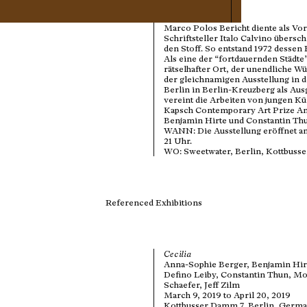
Marco Polos Bericht diente als Vorl
Schriftsteller Italo Calvino übersc
den Stoff. So entstand 1972 dessen
Als eine der “fortdauernden Städte” 
rätselhafter Ort, der unendliche 
der gleichnamigen Ausstellung in d
Berlin in Berlin-Kreuzberg als Ausg
vereint die Arbeiten von jungen K
Kapsch Contemporary Art Prize An
Benjamin Hirte und Constantin Th
WANN: Die Ausstellung eröffnet am 
21 Uhr.
WO: Sweetwater, Berlin, Kottbusse
Referenced Exhibitions
Cecilia
Anna-Sophie Berger, Benjamin Hirt
Defino Leiby, Constantin Thun, M
Schaefer, Jeff Zilm
March 9, 2019 to April 20, 2019
Kottbusser Damm 7, Berlin, Germ