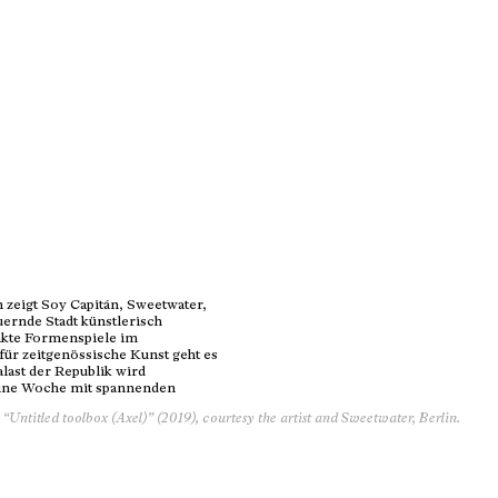
zeigt Soy Capitán, Sweetwater,
auernde Stadt künstlerisch
rakte Formenspiele im
r zeitgenössische Kunst geht es
last der Republik wird
eine Woche mit spannenden
“Untitled toolbox (Axel)” (2019), courtesy the artist and Sweetwater, Berlin.