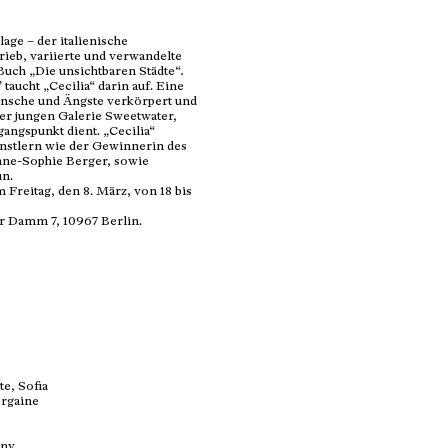
age – der italienische
hrieb, variierte und verwandelte
 Buch „Die unsichtbaren Städte“
.
taucht „Cecilia“ darin auf. Eine
Wünsche und Ängste verkörpert und
er jungen Galerie Sweetwater,
angspunkt dient. „Cecilia“
ünstlern wie der Gewinnerin des
ne-Sophie Berger, sowie
un.
Freitag, den 8. März, von 18 bis
r Damm 7, 10967 Berlin.
e, Sofia
orgaine
any