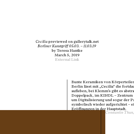
Cecilia
previewed on gallerytalk.net
Berliner Kunstgriff 05.03. – 11.03.19
by
Teresa Hantke
March 5, 2019
External Link
Bunte Keramiken von Körperteilen 
Berlin lässt mit „Cecilia“ die fortd
aufleben, bei Klemm’s gibt es abst
Doppelpack, im KINDL – Zentrum fü
um Digitalisierung und sogar der Pa
symbolisch wieder aufgerichtet – 
Eröffnungen in der Hauptstadt.
Constantin Thun, 