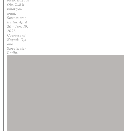
view: Kayode
Ojo, Call it
what you
want,
Sweetwater,
Berlin. April
30 – June 19,
2021.
Courtesy of
Kayode Ojo
and
Sweetwater,
Berlin.