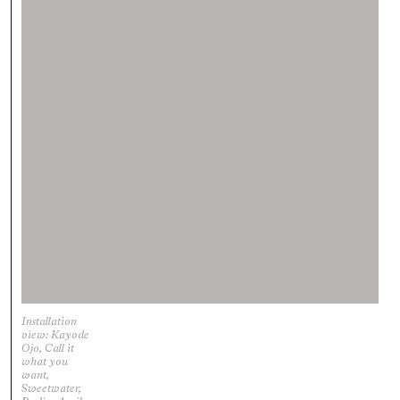
Installation
view: Kayode
Ojo, Call it
what you
want,
Sweetwater,