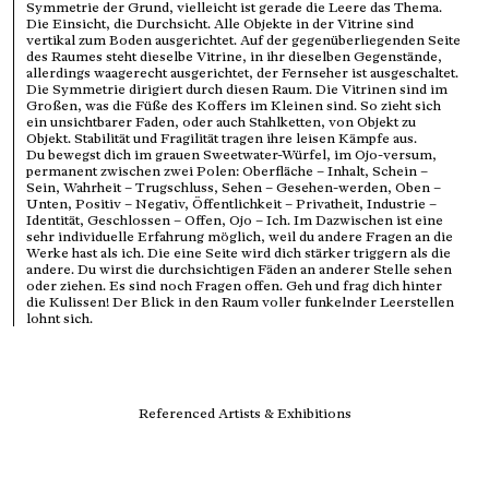
Symmetrie der Grund, vielleicht ist gerade die Leere das Thema.
Die Einsicht, die Durchsicht. Alle Objekte in der Vitrine sind
vertikal zum Boden ausgerichtet. Auf der gegenüberliegenden Seite
des Raumes steht dieselbe Vitrine, in ihr dieselben Gegenstände,
allerdings waagerecht ausgerichtet, der Fernseher ist ausgeschaltet.
Die Symmetrie dirigiert durch diesen Raum. Die Vitrinen sind im
Großen, was die Füße des Koffers im Kleinen sind. So zieht sich
ein unsichtbarer Faden, oder auch Stahlketten, von Objekt zu
Objekt. Stabilität und Fragilität tragen ihre leisen Kämpfe aus.
Du bewegst dich im grauen Sweetwater-Würfel, im Ojo-versum,
permanent zwischen zwei Polen: Oberfläche – Inhalt, Schein –
Sein, Wahrheit – Trugschluss, Sehen – Gesehen-werden, Oben –
Unten, Positiv – Negativ, Öffentlichkeit – Privatheit, Industrie –
Identität, Geschlossen – Offen, Ojo – Ich. Im Dazwischen ist eine
sehr individuelle Erfahrung möglich, weil du andere Fragen an die
Werke hast als ich. Die eine Seite wird dich stärker triggern als die
andere. Du wirst die durchsichtigen Fäden an anderer Stelle sehen
oder ziehen. Es sind noch Fragen offen. Geh und frag dich hinter
die Kulissen! Der Blick in den Raum voller funkelnder Leerstellen
lohnt sich.
Referenced Artists & Exhibitions