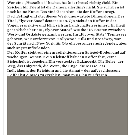
Wer eine „Hasselblad“ besitzt, hat (oder hatte) richtig Geld. Ein
Zeichen für Talent ist die Kamera allerdings nicht. Sie zu haben ist
noch keine Kunst. Das sind Gedanken, die der Koffer anregt.
Nachgefragt entfaltet dieses Werk unerwartete Dimensionen. Der
Titel „Flyover State“ deutet sie an. Ojo sieht den Koffer in der
Vogelperspektive und fühlt sich an Landschaften erinnert. Er fliegt
gedanklich über die „Flyover States“, wie die US-Staaten zwischen
West- und Ostküste genannt werden. Im „Flyover State“ Tennessee
geboren, weit entfernt von Hollywood Hills und Broadway, war
der Schritt nach New York für Ojo ein besonders aufregender, aber
auch angsteinflößender.
Der Koffer steht auf einem reflektierenden Spiegel-Boden und auf
wackeligen Beinen. Kein Klebstoff hält den Koffer fest, keine
Sicherheit ist gegeben. Ein versteckter Balanceakt. Die Reise, der
Weg, das Labyrinth, die Weite, die Enge, die Masse, das
Individuum, der Reichtum und die Armut – der aufgeschlossene
Koffer hat einiges zu erzählen, man muss ihn nur fragen.