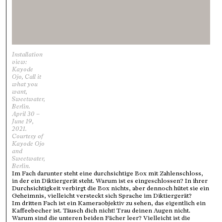
Installation
view:
Kayode
Ojo, Call it
what you
want,
Sweetwater,
Berlin.
April 30 –
June 19,
2021.
Courtesy of
Kayode Ojo
and
Sweetwater,
Berlin.
Im Fach darunter steht eine durchsichtige Box mit Zahlenschloss,
in der ein Diktiergerät steht. Warum ist es eingeschlossen? In ihrer
Durchsichtigkeit verbirgt die Box nichts, aber dennoch hütet sie ein
Geheimnis, vielleicht versteckt sich Sprache im Diktiergerät?
Im dritten Fach ist ein Kameraobjektiv zu sehen, das eigentlich ein
Kaffeebecher ist. Täusch dich nicht! Trau deinen Augen nicht.
Warum sind die unteren beiden Fächer leer? Vielleicht ist die