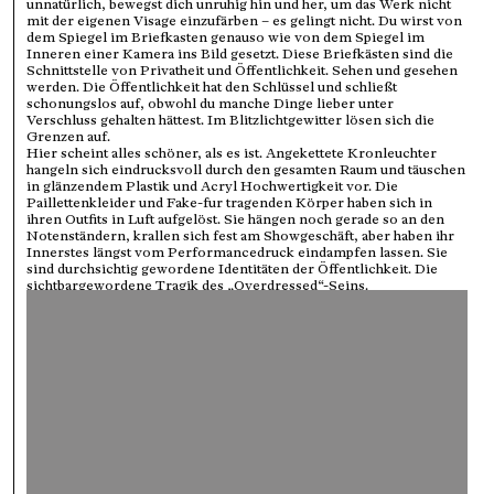
unnatürlich, bewegst dich unruhig hin und her, um das Werk nicht
mit der eigenen Visage einzufärben – es gelingt nicht. Du wirst von
dem Spiegel im Briefkasten genauso wie von dem Spiegel im
Inneren einer Kamera ins Bild gesetzt. Diese Briefkästen sind die
Schnittstelle von Privatheit und Öffentlichkeit. Sehen und gesehen
werden. Die Öffentlichkeit hat den Schlüssel und schließt
schonungslos auf, obwohl du manche Dinge lieber unter
Verschluss gehalten hättest. Im Blitzlichtgewitter lösen sich die
Grenzen auf.
Hier scheint alles schöner, als es ist. Angekettete Kronleuchter
hangeln sich eindrucksvoll durch den gesamten Raum und täuschen
in glänzendem Plastik und Acryl Hochwertigkeit vor. Die
Paillettenkleider und Fake-fur tragenden Körper haben sich in
ihren Outfits in Luft aufgelöst. Sie hängen noch gerade so an den
Notenständern, krallen sich fest am Showgeschäft, aber haben ihr
Innerstes längst vom Performancedruck eindampfen lassen. Sie
sind durchsichtig gewordene Identitäten der Öffentlichkeit. Die
sichtbargewordene Tragik des „Overdressed“-Seins.