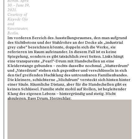
Berlin. April
30 – June 19,
2021.
Courtesy of
Kayode Ojo
and
Sweetwater,
Berlin.
Im vorderen Bereich des Ausstellungsraumes, den man aufgrund
des Sichtbetons und der Stahlrohre an der Decke als „industrial
grey cube“ bezeichnen könnte, doppeln sich die Werke, sie
referieren im Raum aufeinander. In diesem Fall ist es keine
Spiegelung, sondern es gibt tatsächlich zwei Seiten. Links hängt
eine transparente „Pearl“-Drum mit Handschellen an eine
Kleiderstange gebunden – rechts dasselbe nochmal. „Mutterdrum“
und „Vaterdrum“ stehen sich gegenüber und verschlüsseln in sich
den tief greifenden Nachklang des untrennbaren Familienbandes.
Die kleinere, schüchterne „Michdrum“ versteckt sich hinten hinter
einer Säule. Räumliche Distanz, aber für die Handschellen gibt es
keinen Schlüssel. Familie steht mobil auf Rollen, ist begleitender
Klang des eigenen Lebens – hintergründig und stetig. Nicht
abzulegen. Bass Drum. Herzschlag.