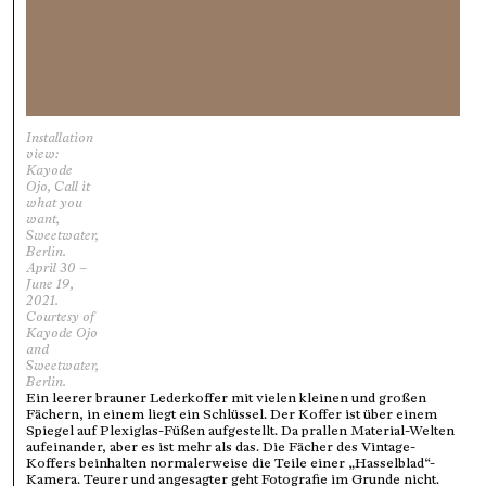
Installation
view:
Kayode
Ojo, Call it
what you
want,
Sweetwater,
Berlin.
April 30 –
June 19,
2021.
Courtesy of
Kayode Ojo
and
Sweetwater,
Berlin.
Ein leerer brauner Lederkoffer mit vielen kleinen und großen
Fächern, in einem liegt ein Schlüssel. Der Koffer ist über einem
Spiegel auf Plexiglas-Füßen aufgestellt. Da prallen Material-Welten
aufeinander, aber es ist mehr als das. Die Fächer des Vintage-
Koffers beinhalten normalerweise die Teile einer „Hasselblad“-
Kamera. Teurer und angesagter geht Fotografie im Grunde nicht.