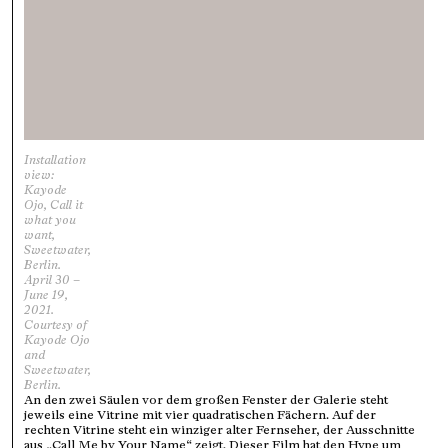
Installation
view:
Kayode
Ojo, Call it
what you
want,
Sweetwater,
Berlin.
April 30 –
June 19,
2021.
Courtesy of
Kayode Ojo
and
Sweetwater,
Berlin.
An den zwei Säulen vor dem großen Fenster der Galerie steht
jeweils eine Vitrine mit vier quadratischen Fächern. Auf der
rechten Vitrine steht ein winziger alter Fernseher, der Ausschnitte
aus „Call Me by Your Name“ zeigt. Dieser Film hat den Hype um