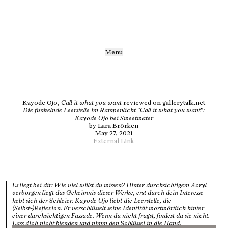
Menu
Kayode Ojo,
Call it what you want
reviewed on gallerytalk.net
Die funkelnde Leerstelle im Rampenlicht "Call it what you want":
Kayode Ojo bei Sweetwater
by
Lara Brörken
May 27, 2021
External Link
Es liegt bei dir: Wie viel willst du wissen? Hinter durchsichtigem Acryl
verborgen liegt das Geheimnis dieser Werke, erst durch dein Interesse
hebt sich der Schleier. Kayode Ojo liebt die Leerstelle, die
(Selbst-)Reflexion. Er verschlüsselt seine Identität wortwörtlich hinter
einer durchsichtigen Fassade. Wenn du nicht fragst, findest du sie nicht.
Lass dich nicht blenden und nimm den Schlüssel in die Hand.