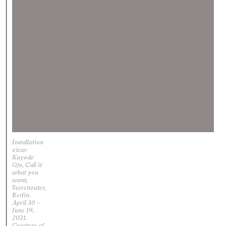
Installation
view:
Kayode
Ojo, Call it
what you
want,
Sweetwater,
Berlin.
April 30 –
June 19,
2021.
Courtesy of