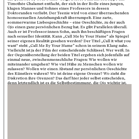
Timothée Chalamet entfacht, der sich in der Rolle eines jungen,
klugen Mannes und Sohnes eines Professors in dessen
Doktoranden verliebt. Der Teenie wird von einer überraschenden
homosexuellen Anziehungskraft überrumpelt. Eine zarte,
sommerwarme Liebesgeschichte – eine Geschichte, zu der auch
Ojo einen ganz persönlichen Bezug hat. Es gibt Parallelen überall.
Auch er ist Professor:innen Sohn, auch ihn beschäftigen Fragen
nach sexueller Identität. Kann „Call Me by Your Name“ als Spiegel
seiner eigenen Realität gesehen werden? Der Titel „Call it what you
want“ steht „Call Me By Your Name” schon in seinem Klang nahe.
Vielleicht ist ja der Film der entscheidende Schlüssel. Wer weiß. In
der Gegenüberstellung der beiden Titel ergeben sich jedenfalls auf
einmal neue, zwischenmenschliche Fragen: Wie wollen wir
miteinander umgehen? Wie viel Nähe zu Menschen wollen wir
zulassen? Wollen wir einen Abstand zur persönlichen Geschichte
des Künstlers wahren? Wo ist deine eigene Grenze? Wo zieht die
Diskretion ihre Grenzen? Das darf hier jeder selbst entscheiden,
denn letztendlich ist es die Selbstbestimmung, die Ojo wichtig ist.